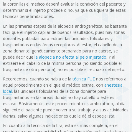
la coronilla) el médico deberá evaluar la condición del paciente y
determinar si el injerto procede o no, ya que cualquiera de estas
técnicas tiene limitaciones.
En las primeras etapas de la alopecia androgenética, es bastante
fácil que el injerto capilar dé buenos resultados, pues hay zonas
donantes pobladas para extraer las unidades foliculares y
trasplantarlas en las áreas receptoras. Al estar, el cabello de la
zona donante, genéticamente preparado para no caerse, se
puede decir que
la alopecia no afecta al pelo injertado
. Y al
extraerse el cabello de la misma persona (no siendo posible el
trasplante de otra persona), no es posible el rechazo del injerto.
Recordemos, cuando se habla de la
técnica FUE
nos referimos a
aquel procedimiento en el que el médico extrae, con
anestesia
local
, las unidades foliculares de la zona donante para
trasplantarlos en las áreas donde no hay cabello o éste es
escaso. Básicamente, este procedimiento es ambulatorio, al día
siguiente el paciente puede volver a su trabajo y a sus actividades
diarias, salvo algunas indicaciones que le dé el especialista.
En cuanto a la técnica de la tira, esta es más compleja, en el
sentido de que el especialista hará una incisión en la parte trasera