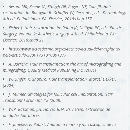
Avram MR, Keene SA, Stough DB, Rogers NE, Cole JP. Hair
restoration. In: Bolognia JL, Schaffer JV, Cerroni L, eds. Dermatology.
4th ed. Philadelphia, PA: Elsevier; 2018:chap 157.
Fisher J. Hair restoration. In: Rubin JP, Neligan PC, eds. Plastic
Surgery, Volume 2: Aesthetic surgery. 4th ed. Philadelphia, PA:
Elsevier; 2018:chap 21.
https://www.actasdermo.org/es-tecnica-actual-del-trasplante-
pelo-articulo-S0001731010001377
A. Barrera. Hair transplantation: the art of micrografting and
minigrafting. Quality Medical Publishing Inc, (2001)
W. Unger, R. Shapiro. Hair transplantation. Marcel Dekker,
(2004)
J. Teumer. Strategies for follicular cell implantation. Hair
Transplant Forum Int, 18 (2008)
W.R. Rassman, J.A. Harris, R.M. Bernstein. Extracción de
unidades foliculares.
F. Jiménez, E. Poblet. Anatomía macro y microscópica de la