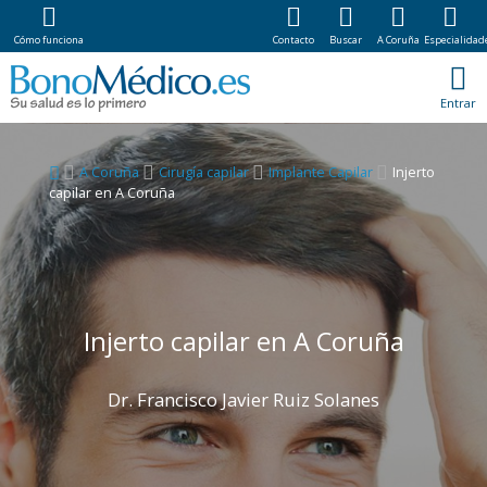
Cómo funciona
Contacto
Buscar
A Coruña
Especialidad
Entrar
A Coruña
Cirugía capilar
Implante Capilar
Injerto
capilar en A Coruña
Injerto capilar en A Coruña
Dr. Francisco Javier Ruiz Solanes