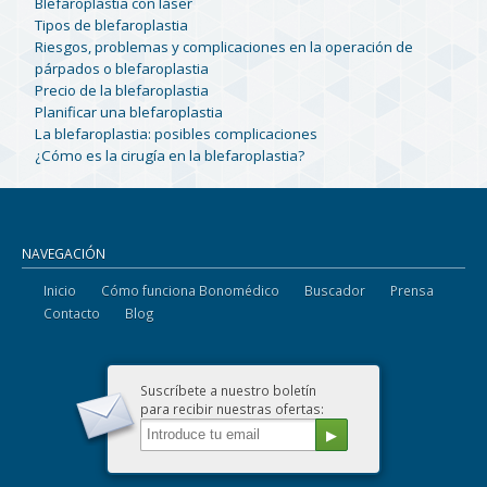
Blefaroplastia con láser
Tipos de blefaroplastia
Riesgos, problemas y complicaciones en la operación de
párpados o blefaroplastia
Precio de la blefaroplastia
Planificar una blefaroplastia
La blefaroplastia: posibles complicaciones
¿Cómo es la cirugía en la blefaroplastia?
NAVEGACIÓN
Inicio
Cómo funciona Bonomédico
Buscador
Prensa
Contacto
Blog
Suscríbete a nuestro boletín
para recibir nuestras ofertas: