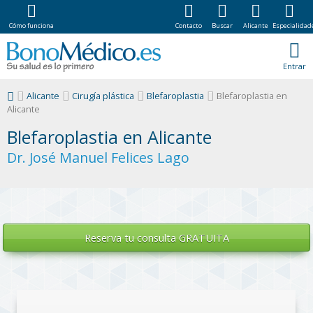
Cómo funciona
Contacto
Buscar
Alicante
Especialidad
Entrar
Alicante
Cirugía plástica
Blefaroplastia
Blefaroplastia en
Alicante
Blefaroplastia en Alicante
Dr. José Manuel Felices Lago
Reserva tu
consulta GRATUITA
.