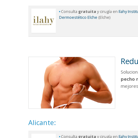
Consulta
gratuita
y cirugía en
Ilahy Insti
Dermoestético Elche
(Elche)
Redu
Solucio
pecho 
mejores 
Alicante:
Consulta
gratuita
y cirugía en
Ilahy Insti