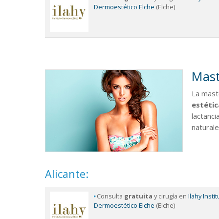
Dermoestético Elche
(Elche)
Mast
La mast
estétic
lactanci
naturale
Alicante:
Consulta
gratuita
y cirugía en
Ilahy Insti
Dermoestético Elche
(Elche)