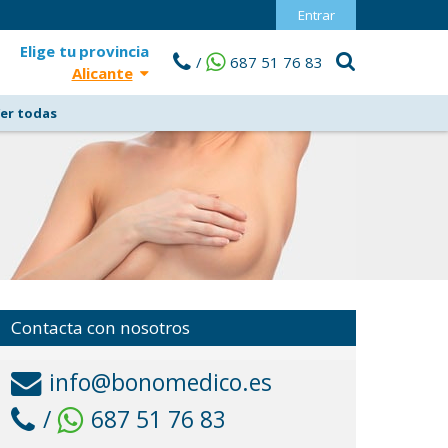
Entrar
Elige tu
provincia
/
687 51 76 83
Alicante
er todas
Contacta con nosotros
info@bonomedico.es
/
687 51 76 83