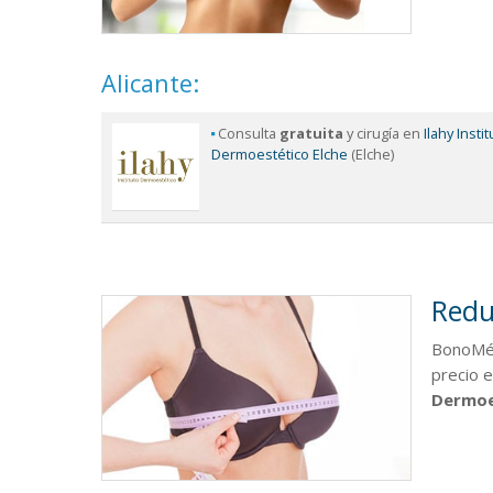
Alicante:
Consulta
gratuita
y cirugía en
Ilahy Insti
Dermoestético Elche
(Elche)
Redu
BonoMéd
precio 
Dermoe