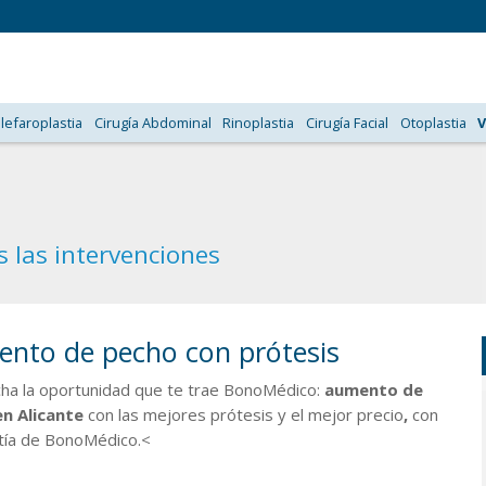
lefaroplastia
Cirugía Abdominal
Rinoplastia
Cirugía Facial
Otoplastia
V
 las intervenciones
nto de pecho con prótesis
ha la oportunidad que te trae BonoMédico:
aumento de
n Alicante
con las mejores prótesis y el mejor precio
,
con
ntía de BonoMédico.<