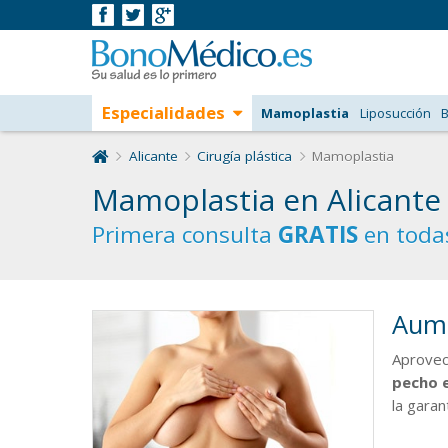
Especialidades
Mamoplastia
Liposucción
B
Alicante
Cirugía plástica
Mamoplastia
Mamoplastia en Alicante
Primera consulta
GRATIS
en todas
Aume
Aprovec
pecho e
la gara