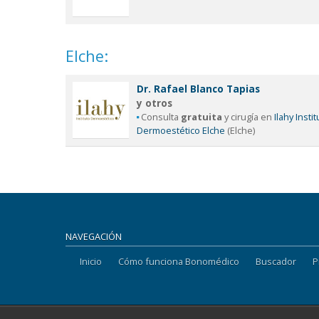
Elche:
Dr. Rafael Blanco Tapias
y otros
Consulta
gratuita
y cirugía en
Ilahy Insti
Dermoestético Elche
(Elche)
NAVEGACIÓN
Inicio
Cómo funciona Bonomédico
Buscador
P