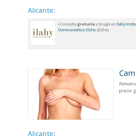
Alicante:
Consulta
gratuita
y cirugía en
Ilahy Insti
Dermoestético Elche
(Elche)
Camb
Renueva
precio g
Alicante: