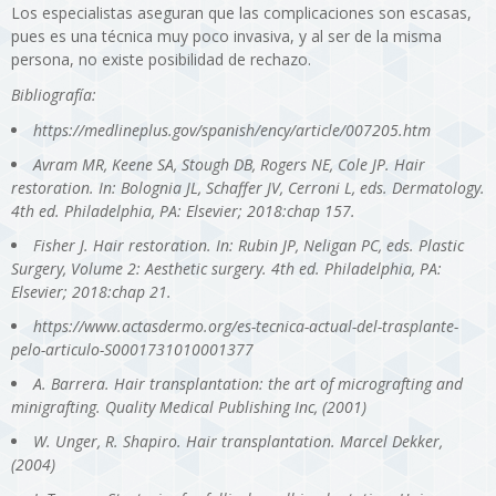
Los especialistas aseguran que las complicaciones son escasas,
pues es una técnica muy poco invasiva, y al ser de la misma
persona, no existe posibilidad de rechazo.
Bibliografía:
https://medlineplus.gov/spanish/ency/article/007205.htm
Avram MR, Keene SA, Stough DB, Rogers NE, Cole JP. Hair
restoration. In: Bolognia JL, Schaffer JV, Cerroni L, eds. Dermatology.
4th ed. Philadelphia, PA: Elsevier; 2018:chap 157.
Fisher J. Hair restoration. In: Rubin JP, Neligan PC, eds. Plastic
Surgery, Volume 2: Aesthetic surgery. 4th ed. Philadelphia, PA:
Elsevier; 2018:chap 21.
https://www.actasdermo.org/es-tecnica-actual-del-trasplante-
pelo-articulo-S0001731010001377
A. Barrera. Hair transplantation: the art of micrografting and
minigrafting. Quality Medical Publishing Inc, (2001)
W. Unger, R. Shapiro. Hair transplantation. Marcel Dekker,
(2004)