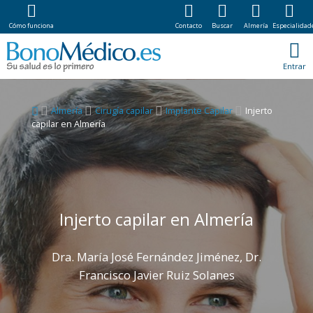
Cómo funciona
Contacto
Buscar
Almería
Especialidad
Entrar
Almería
Cirugía capilar
Implante Capilar
Injerto
capilar en Almería
Injerto capilar en Almería
Dra. María José Fernández Jiménez, Dr.
Francisco Javier Ruiz Solanes