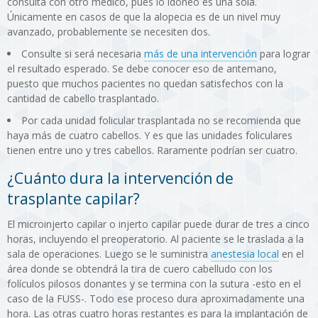
consulta con otro médico, pues lo idóneo es una sola.
Únicamente en casos de que la alopecia es de un nivel muy
avanzado, probablemente se necesiten dos.
Consulte si será necesaria
más de una intervención
para lograr
el resultado esperado. Se debe conocer eso de antemano,
puesto que muchos pacientes no quedan satisfechos con la
cantidad de cabello trasplantado.
Por cada unidad folicular trasplantada no se recomienda que
haya más de cuatro cabellos. Y es que las unidades foliculares
tienen entre uno y tres cabellos. Raramente podrían ser cuatro.
¿Cuánto dura la intervención de
trasplante capilar?
El microinjerto capilar o injerto capilar puede durar de tres a cinco
horas, incluyendo el preoperatorio. Al paciente se le traslada a la
sala de operaciones. Luego se le suministra
anestesia local
en el
área donde se obtendrá la tira de cuero cabelludo con los
folículos pilosos donantes y se termina con la sutura -esto en el
caso de la FUSS-. Todo ese proceso dura aproximadamente una
hora. Las otras cuatro horas restantes es para la implantación de