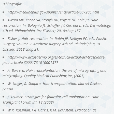
Bibliografía:
https://medlineplus.gov/spanish/ency/article/007205.htm
Avram MR, Keene SA, Stough DB, Rogers NE, Cole JP. Hair
restoration. In: Bolognia JL, Schaffer JV, Cerroni L, eds. Dermatology.
4th ed. Philadelphia, PA: Elsevier; 2018:chap 157.
Fisher J. Hair restoration. In: Rubin JP, Neligan PC, eds. Plastic
Surgery, Volume 2: Aesthetic surgery. 4th ed. Philadelphia, PA:
Elsevier; 2018:chap 21.
https://www.actasdermo.org/es-tecnica-actual-del-trasplante-
pelo-articulo-S0001731010001377
A. Barrera. Hair transplantation: the art of micrografting and
minigrafting. Quality Medical Publishing Inc, (2001)
W. Unger, R. Shapiro. Hair transplantation. Marcel Dekker,
(2004)
J. Teumer. Strategies for follicular cell implantation. Hair
Transplant Forum Int, 18 (2008)
W.R. Rassman, J.A. Harris, R.M. Bernstein. Extracción de