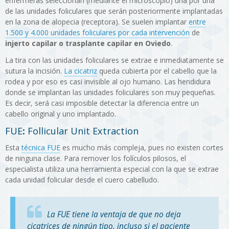
enfermeras seleccionan (mediante el microscopio) una por una
de las unidades foliculares que serán posteriormente implantadas
en la zona de alopecia (receptora). Se suelen implantar
entre
1.500 y 4.000 unidades foliculares por cada intervención
de
injerto capilar o trasplante capilar en Oviedo
.
La tira con las unidades foliculares se extrae e inmediatamente se
sutura la incisión.
La cicatriz
queda cubierta por el cabello que la
rodea y por eso es casi invisible al ojo humano. Las hendidura
donde se implantan las unidades foliculares son muy pequeñas.
Es decir, será casi imposible detectar la diferencia entre un
cabello original y uno implantado.
FUE
:
Follicular Unit Extraction
Esta
técnica FUE
es mucho más compleja, pues no existen cortes
de ninguna clase. Para remover los folículos pilosos, el
especialista utiliza una herramienta especial con la que se extrae
cada unidad folicular desde el cuero cabelludo.
La FUE tiene la ventaja de que no deja
cicatrices de ningún tipo, incluso si el paciente