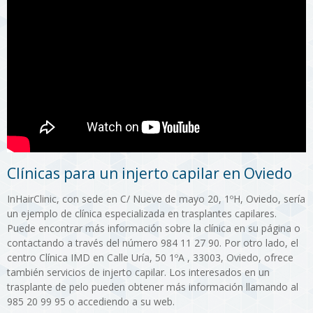
Clínicas para un injerto capilar en Oviedo
InHairClinic, con sede en C/ Nueve de mayo 20, 1ºH, Oviedo, sería
un ejemplo de clínica especializada en trasplantes capilares.
Puede encontrar más información sobre la clínica en su página o
contactando a través del número 984 11 27 90. Por otro lado, el
centro Clínica IMD en Calle Uría, 50 1ºA , 33003, Oviedo, ofrece
también servicios de injerto capilar. Los interesados en un
trasplante de pelo pueden obtener más información llamando al
985 20 99 95 o accediendo a su web.