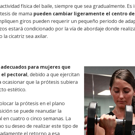
ctividad física del baile, siempre que sea gradualmente. Es
ótesis de mama
pueden cambiar ligeramente el centro d
 impliquen giros pueden requerir un pequeño periodo de ada
azos estará condicionado por la vía de abordaje donde realiz
la cicatriz sea axilar.
 adecuados para mujeres que
 el pectoral
, debido a que ejercitan
 ocasionar que la prótesis subiera
to estético.
olocar la prótesis en el plano
sición se puede reanudar la
al en cuatro o cinco semanas. La
o su deseo de realizar este tipo de
uadamente el retorno a esa