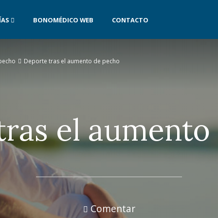
ÍAS
BONOMÉDICO WEB
CONTACTO
 pecho
Deporte tras el aumento de pecho
tras el aumento
Comentar