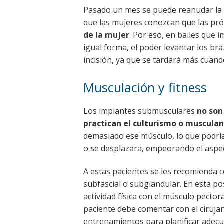
Pasado un mes se puede reanudar la a
que las mujeres conozcan que las pr
de la mujer
. Por eso, en bailes que
igual forma, el poder levantar los br
incisión, ya que se tardará más cuando 
Musculación y fitness
Los implantes submusculares
no son
practican el culturismo o musculan
demasiado ese músculo, lo que podría
o se desplazara, empeorando el aspec
A estas pacientes se les recomienda c
subfascial o subglandular. En esta po
actividad física con el músculo pector
paciente debe comentar con el cirujan
entrenamientos para planificar adec