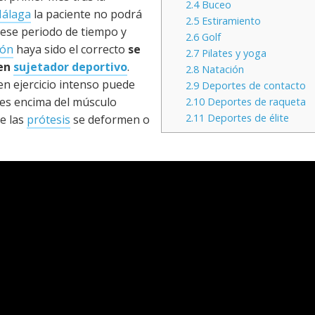
2.4
Buceo
Málaga
la paciente no podrá
2.5
Estiramiento
 ese periodo de tiempo y
2.6
Golf
ión
haya sido el correcto
se
2.7
Pilates y yoga
uen
sujetador deportivo
.
2.8
Natación
en ejercicio intenso puede
2.9
Deportes de contacto
tes encima del músculo
2.10
Deportes de raqueta
2.11
Deportes de élite
ue las
prótesis
se deformen o