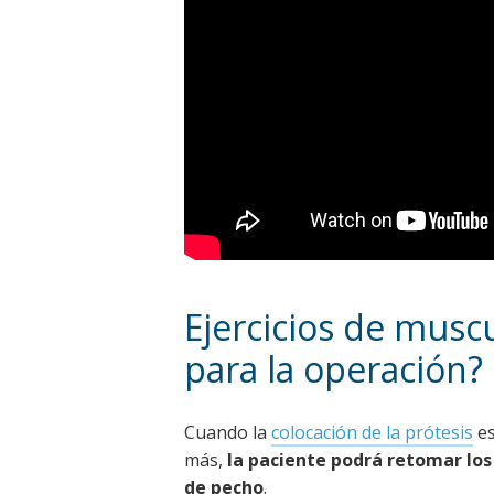
Ejercicios de mus
para la operación?
Cuando la
colocación de la prótesis
es
más,
la paciente podrá retomar los
de pecho
.