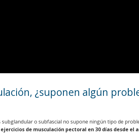
culación, ¿suponen algún prob
 subglandular o subfascial no supone ningún tipo de probl
 ejercicios de musculación pectoral en 30 días desde el