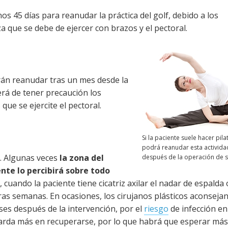
s 45 días para reanudar la práctica del golf, debido a los
a que se debe de ejercer con brazos y el pectoral.
rán reanudar tras un mes desde la
erá de tener precaución los
 que se ejercite el pectoral.
Si la paciente suele hacer pila
podrá reanudar esta activid
s. Algunas veces
la zona del
después de la operación de 
ente lo percibirá sobre todo
, cuando la paciente tiene cicatriz axilar el nadar de espalda 
as semanas. En ocasiones, los cirujanos plásticos aconseja
ses después de la intervención, por el
riesgo
de infección en l
la tarda más en recuperarse, por lo que habrá que esperar má