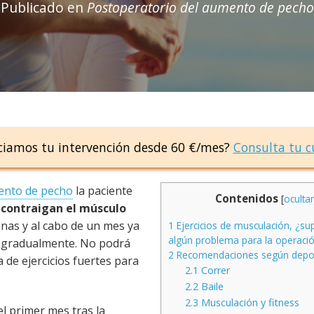
Publicado en
Postoperatorio del aumento de pecho
ciamos tu intervención desde 60 €/mes?
Consulta tu c
ento de pecho
la paciente
Contenidos
[
ocultar
 contraigan el músculo
nas y al cabo de un mes ya
1
Ejercicios de musculación, ¿s
algún problema para la operaci
a gradualmente. No podrá
2
Recomendaciones según depo
 de ejercicios fuertes para
2.1
Correr
2.2
Baile
2.3
Musculación y fitness
el primer mes tras la