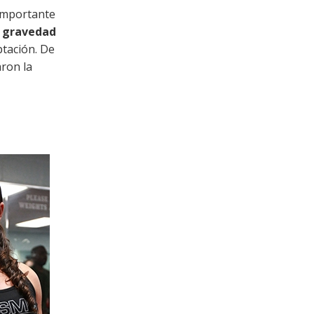
 importante
e gravedad
ptación. De
aron la