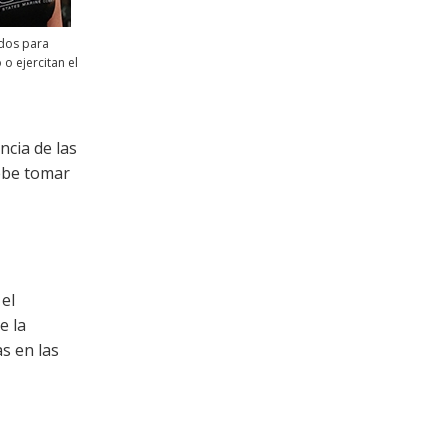
dos para
o ejercitan el
ncia de las
debe tomar
 el
e la
s en las