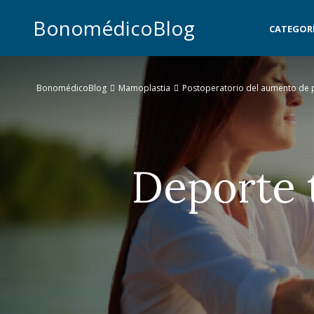
BonomédicoBlog
CATEGOR
BonomédicoBlog
Mamoplastia
Postoperatorio del aumento de
Deporte 