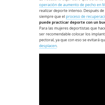
operación de aumento de pecho en 
realizar deporte intenso. Después de
siempre que el
proceso de recuperac
puede practicar deporte con un b
Para las mujeres deportistas que hac
ser recomendable colocar los implan
pectoral, ya que con eso se evitará q
desplacen
.