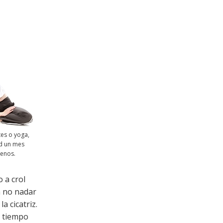
tes o yoga,
ad un mes
senos.
o a crol
n no nadar
a cicatriz.
s tiempo