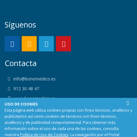
Síguenos
Contacta
info@bonomedico.es
912 30 48 47
www.bonomedico.es
USO DE COOKIES
Calle Alemania 23, 29001 Malaga, Málaga
Esta página web utiliza cookies propias con fines técnicos, analíticos y
publicitarios así como cookies de terceros con fines técnicos,
analíticos y de publicidad comportamental. Para obtener más
información sobre el uso de cada una de las cookies, consulta
nuestra
Política de Uso de Cookies
. La navegación por el Portal
Contacto
Aviso médico
Bonomédico web