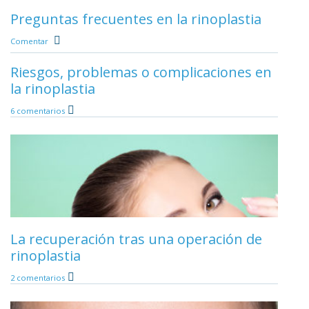
La edad ideal para la rinoplastia
Preguntas frecuentes en la rinoplastia
Comentar
Comentar
Riesgos, problemas o complicaciones en
Cicatrices tras la rinoplastia
la rinoplastia
Comentar
6 comentarios
Mitos y verdades de la rinoplastia
Comentar
La rinoplastia por motivos estéticos
2 comentarios
La recuperación tras una operación de
rinoplastia
2 comentarios