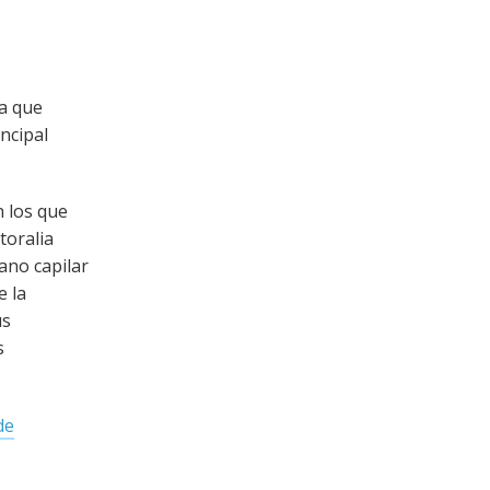
ía que
ncipal
 los que
toralia
ano capilar
e la
us
s
de