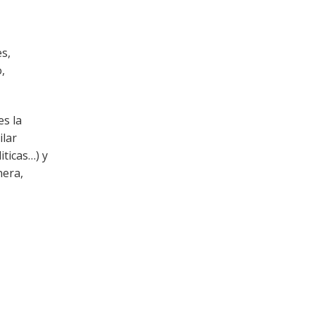
s,
,
es la
ilar
ticas…) y
nera,