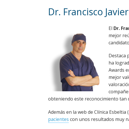
Dr. Francisco Javie
El
Dr. Fra
mejor reú
candidato
Destaca p
ha lograd
Awards en
mejor val
valoració
compañero
obteniendo este reconocimiento tan 
Además en la web de Clínica Esbeltia (
pacientes
con unos resultados muy na