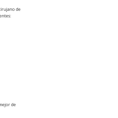
cirujano de
entes:
mejor de