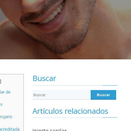
Buscar
]
lar de
es
Artículos relacionados
irujano
acreditada
Injerto capilar