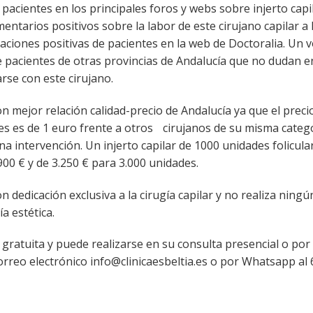
acientes en los principales foros y webs sobre injerto capi
tarios positivos sobre la labor de este cirujano capilar a 
aciones positivas de pacientes en la web de Doctoralia. Un
 pacientes de otras provincias de Andalucía que no dudan e
se con este cirujano.
on mejor relación calidad-precio de Andalucía ya que el preci
nes es de 1 euro frente a otros cirujanos de su misma categ
a intervención. Un injerto capilar de 1000 unidades folicula
900 € y de 3.250 € para 3.000 unidades.
on dedicación exclusiva a la cirugía capilar y no realiza ningú
a estética.
 gratuita y puede realizarse en su consulta presencial o por 
orreo electrónico info@clinicaesbeltia.es o por Whatsapp al 