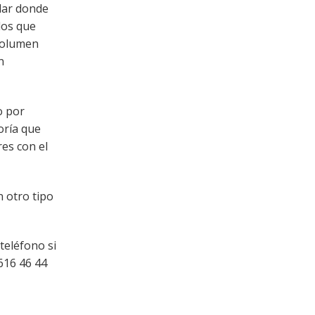
lar donde
los que
 volumen
n
o por
oría que
res con el
n otro tipo
teléfono si
616 46 44