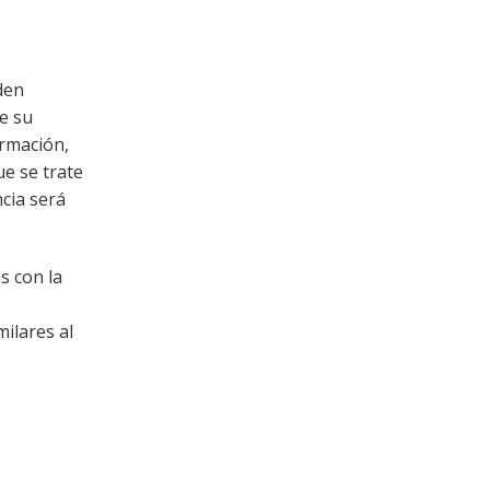
den
te su
ormación,
ue se trate
ncia será
s con la
ilares al