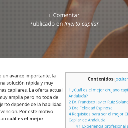
Comentar
Publicado en
Injerto capilar
o un avance importante, la
Contenidos
[
ocultar
 una solución rápida y muy
s capilares. La oferta actual
1
¿Cuál es el mejor cirujano capi
Andalucía?
 muy amplia pero no toda de
2
Dr. Francisco Javier Ruiz Solan
njerto depende de la habilidad
3
Dra Felicidad Espinosa
ervención. Por este motivo
4
Requisitos para ser el mejor C
ntan
cuál es el mejor
Capilar de Andalucía
4.1
Experiencia profesional 