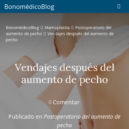
BonomédicoBlog
BonomédicoBlog
Mamoplastia
Postoperatorio del
aumento de pecho
Vendajes después del aumento de
pecho
Vendajes después del
aumento de pecho
Comentar
Publicado en
Postoperatorio del aumento de
pecho