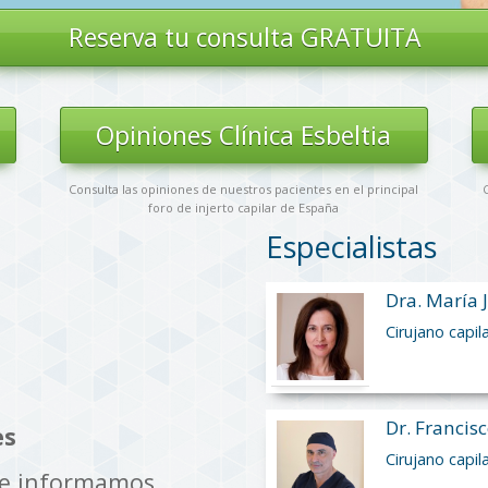
Reserva tu
consulta GRATUITA
s
Opiniones Clínica Esbeltia
Consulta las opiniones de nuestros pacientes en el principal
C
foro de injerto capilar de España
Especialistas
Dra. María 
Cirujano capil
Dr. Francisc
es
Cirujano capil
te informamos