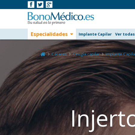
Especialidades
Implante Capilar
Ver todas
Cáceres
Cirugía capilar
Implante Capila
Injert