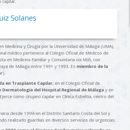
 capilar.
Ruiz Solanes
en Medicina y Cirugía por la Universidad de Málaga (UMA),
onal médico pertenece al Colegio Oficial de Médicos de
sta en Medicina Familiar y Comunitaria vía MIR, con
s Haya de Málaga entre 1991 y 1993. Es
miembro de la
r).
da en Trasplante Capilar
, en el Colegio Oficial de
e Dermatología del Hospital Regional de Málaga
y en
Ejerce como cirujano capilar en Clínica Esbeltia, centro del
ria desde 1994 en el Distrito Sanitario Costa del Sol y
do realizado guardias en diversos servicios de urgencias.
 y 2022 como el Cirujano Capilar mejor valorado en