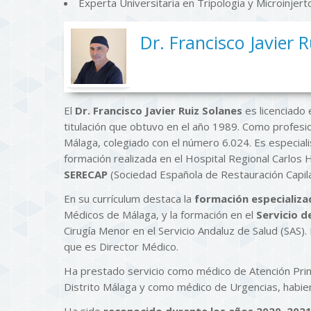
Experta Universitaria en Tripologia y Microinjerto
Dr. Francisco Javier 
El
Dr. Francisco Javier Ruiz Solanes
es licenciado 
titulación que obtuvo en el año 1989. Como profesi
Málaga, colegiado con el número 6.024. Es especiali
formación realizada en el Hospital Regional Carlo
SERECAP
(Sociedad Española de Restauración Capila
En su currículum destaca la
formación especializa
Médicos de Málaga, y la formación en el
Servicio d
Cirugía Menor en el Servicio Andaluz de Salud (SAS). 
que es Director Médico.
Ha prestado servicio como médico de Atención Prima
Distrito Málaga y como médico de Urgencias, habien
Ha sido
reconocido durante los años 2020, 2021