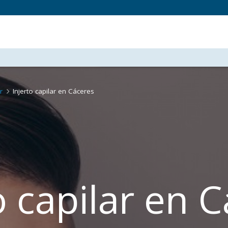
r
Injerto capilar en Cáceres
o capilar en 