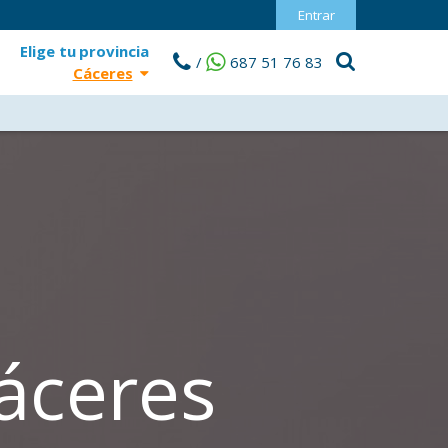
Entrar
Elige tu
provincia
/
687 51 76 83
Cáceres
Cáceres