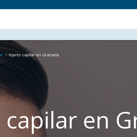
ar
Injerto capilar en Granada
o capilar en 