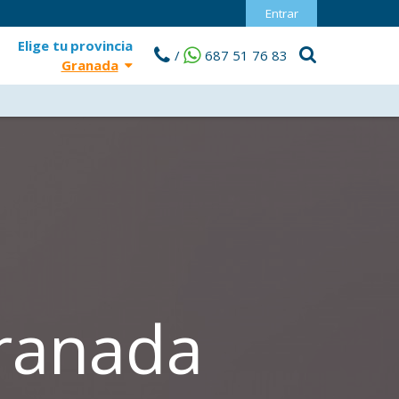
Entrar
Elige tu
provincia
/
687 51 76 83
Granada
Granada