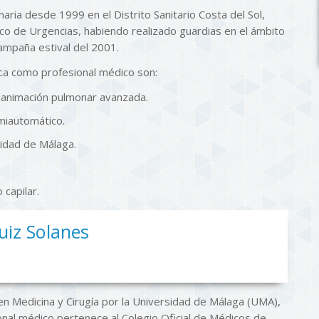
ria desde 1999 en el Distrito Sanitario Costa del Sol,
co de Urgencias, habiendo realizado guardias en el ámbito
campaña estival del 2001.
ca como profesional médico son:
eanimación pulmonar avanzada.
emiautomático.
sidad de Málaga.
 capilar.
Ruiz Solanes
en Medicina y Cirugía por la Universidad de Málaga (UMA),
onal médico pertenece al Colegio Oficial de Médicos de