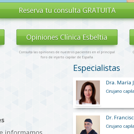
Reserva tu
consulta GRATUITA
s
Opiniones Clínica Esbeltia
Consulta las opiniones de nuestros pacientes en el principal
C
foro de injerto capilar de España
Especialistas
Dra. María 
Cirujano capil
Dr. Francisc
es
Cirujano capil
te informamos