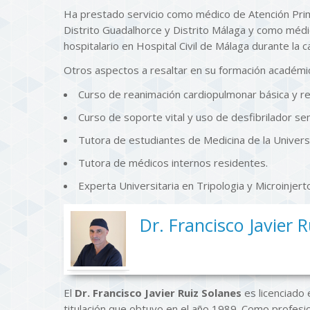
Ha prestado servicio como médico de Atención Prima
Distrito Guadalhorce y Distrito Málaga y como médi
hospitalario en Hospital Civil de Málaga durante la 
Otros aspectos a resaltar en su formación académi
Curso de reanimación cardiopulmonar básica y r
Curso de soporte vital y uso de desfibrilador s
Tutora de estudiantes de Medicina de la Univer
Tutora de médicos internos residentes.
Experta Universitaria en Tripologia y Microinjerto
Dr. Francisco Javier 
El
Dr. Francisco Javier Ruiz Solanes
es licenciado 
titulación que obtuvo en el año 1989. Como profesi