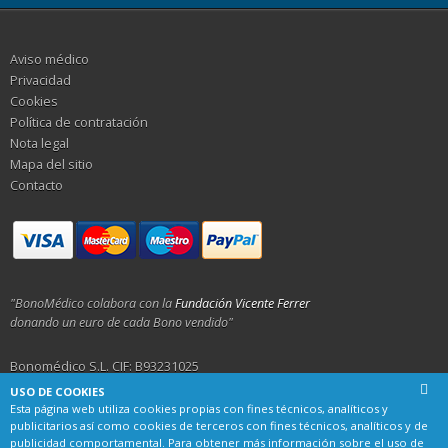
Aviso médico
Privacidad
Cookies
Política de contratación
Nota legal
Mapa del sitio
Contacto
"BonoMédico colabora con la
Fundación Vicente Ferrer
donando un euro de cada Bono vendido"
Bonomédico S.L. CIF: B93231025
USO DE COOKIES
Calle Alemania 23, 29001 Málaga
Esta página web utiliza cookies propias con fines técnicos, analíticos y
publicitarios así como cookies de terceros con fines técnicos, analíticos y de
publicidad comportamental. Para obtener más información sobre el uso de