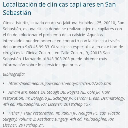
Localización de clínicas capilares en San
Sebastián
Clínica Isturitz, situada en Antso Jakituna Hiribidea, 25, 20010, San
Sebastián, es una clínica donde se realizan injertos capilares con
el fin de solucionar el problema de la calvicie. Aquellos
interesados pueden ponerse en contacto con la clínica a través
del número 943 45 99 33. Otra clínica especialista en este tipo de
cirugía es la Clínica Zuatzu , en Calle Zuatzu, 9, 20018 San
Sebastián. Llamando al 943 308 208 puede obtener más
información sobre los servicios que presta.
Bibliografía:
https://medlineplus.gov/spanish/ency/article/007205.htm
Avram MR, Keene SA, Stough DB, Rogers NE, Cole JP. Hair
restoration. In: Bolognia JL, Schaffer JV, Cerroni L, eds. Dermatology.
4th ed. Philadelphia, PA: Elsevier; 2018:chap 157.
Fisher J. Hair restoration. In: Rubin JP, Neligan PC, eds. Plastic
Surgery, Volume 2: Aesthetic surgery. 4th ed. Philadelphia, PA:
Elsevier; 2018:chap 21.