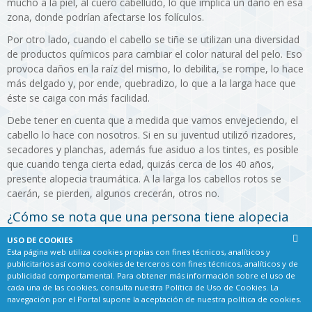
mucho a la piel, al cuero cabelludo, lo que implica un daño en esa
zona, donde podrían afectarse los folículos.
Por otro lado, cuando el cabello se tiñe se utilizan una diversidad
de productos químicos para cambiar el color natural del pelo. Eso
provoca daños en la raíz del mismo, lo debilita, se rompe, lo hace
más delgado y, por ende, quebradizo, lo que a la larga hace que
éste se caiga con más facilidad.
Debe tener en cuenta que a medida que vamos envejeciendo, el
cabello lo hace con nosotros. Si en su juventud utilizó rizadores,
secadores y planchas, además fue asiduo a los tintes, es posible
que cuando tenga cierta edad, quizás cerca de los 40 años,
presente alopecia traumática. A la larga los cabellos rotos se
caerán, se pierden, algunos crecerán, otros no.
¿Cómo se nota que una persona tiene alopecia
traumática?
USO DE COOKIES
Esta página web utiliza cookies propias con fines técnicos, analíticos y
Si bien no hay zonas en las que se identifiquen calvas, si el
publicitarios así como cookies de terceros con fines técnicos, analíticos y de
crecimiento del cabello es distinto. Hay una diferencia en el
publicidad comportamental. Para obtener más información sobre el uso de
número de pelos en las unidades foliculares.
cada una de las cookies, consulta nuestra
Política de Uso de Cookies
. La
navegación por el Portal supone la aceptación de nuestra política de cookies.
A diferencia de otras alopecias, la traumática se puede prevenir,