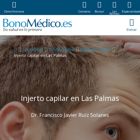
Cómo funciona
Contacto
Buscar
Las
Especialidad
Palmas
Entrar
Las Palmas
Cirugía capilar
Implante Capilar
Injerto capilar en Las Palmas
Injerto capilar en Las Palmas
Dr. Francisco Javier Ruiz Solanes