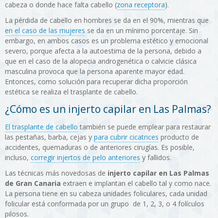
cabeza o donde hace falta cabello (
zona receptora
).
La pérdida de cabello en hombres se da en el 90%, mientras que
en el caso de las mujeres
se da en un mínimo porcentaje. Sin
embargo, en ambos casos es un problema estético y emocional
severo, porque afecta a la autoestima de la persona, debido a
que en el caso de la alopecia androgenética o calvicie clásica
masculina provoca que la persona aparente mayor edad.
Entonces, como solución para recuperar dicha proporción
estética se realiza el trasplante de cabello.
¿Cómo es un injerto capilar en Las Palmas?
El trasplante de cabello
también se puede emplear para restaurar
las pestañas, barba, cejas y
para cubrir cicatrices
producto de
accidentes, quemaduras o de anteriores cirugías. Es posible,
incluso,
corregir injertos de pelo anteriores
y fallidos.
Las técnicas más novedosas de
injerto capilar en Las Palmas
de Gran Canaria
extraen e implantan el cabello tal y como nace.
La persona tiene en su cabeza unidades foliculares, cada unidad
folicular está conformada por un grupo de 1, 2, 3, o 4 folículos
pilosos.