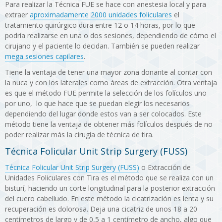
Para realizar la Técnica FUE se hace con anestesia local y para
extraer
aproximadamente 2000 unidades foliculares
el
tratamiento quirúrgico dura entre 12 o 14 horas, por lo que
podría realizarse en una o dos sesiones, dependiendo de cómo el
cirujano y el paciente lo decidan. También se pueden realizar
mega sesiones capilares
.
Tiene la ventaja de tener una mayor zona donante al contar con
la nuca y con los laterales como áreas de extracción. Otra ventaja
es que el método FUE permite la selección de los folículos uno
por uno, lo que hace que se puedan elegir los necesarios
dependiendo del lugar donde estos van a ser colocados. Este
método tiene la ventaja de obtener más folículos después de no
poder realizar más la cirugía de técnica de tira.
Técnica Folicular Unit Strip Surgery (FUSS)
Técnica Folicular Unit Strip Surgery (FUSS)
o Extracción de
Unidades Foliculares con Tira es el método que se realiza con un
bisturí, haciendo un corte longitudinal para la posterior extracción
del cuero cabelludo. En este método la cicatrización es lenta y su
recuperación es dolorosa. Deja una cicatriz de unos 18 a 20
centímetros de largo y de 0,5 a 1 centímetro de ancho, algo que