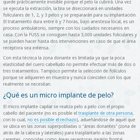
quede prácticamente invisible porque el pelo la cubrirá. Una vez
se ejecuta la extracción, la tira se diseccionará en unidades
foliculares de 1, 2, y 3 pelos y se prepararán para su implantación.
El tratamiento dura entre 6 y 7 horas, bajo anestesia local, es un
proceso ambulatorio, siempre con los cuidados necesarios en
casa. Con la FUSS se consiguen hasta 3,000 unidades foliculares y
se pueden hacer hasta dos intervenciones en caso de que el área
receptora sea extensa.
Con esta técnica la zona donante es limitada ya que la poca
elasticidad del cuero cabelludo no permite efectuar más de dos o
tres tratamientos. Tampoco permite la selección de folículos
porque se adquieren en muestra y nunca coinciden con los que
realmente se necesitan.
¿Qué es un micro implante de pelo?
El micro implante capilar se realiza pelo a pelo con el propio
cabello del paciente (no es posible el
trasplante de otra persona
,
con lo cual,
no es posible el rechazo
), adueñándose de aquél que
se ubica en las zonas superpobladas o “áreas donantes” (zona de
atrás de la cabeza y laterales) para trasplantarlo a las zonas
carentes, conocidas como áreas receptoras (región frontal,