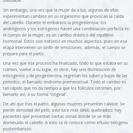
saludable.
Sin embargo, una vez que la mujer da a luz, algunas de ellas
experimentan cambios en su organismo que provocan la caída
del cabello. Durante el embarazo la progesterona, los
andrógenos y los estrógenos hacen una combinación perfecta en
el cuerpo de la mujer, es un cambio drástico del equilibrio
hormonal. Éstos son notorios en muchos aspectos, pues en esa
etapa intervienen un sinfín de emociones, además, el cuerpo se
prepara para el parto.
Una vez que ese proceso ha finalizado, todo lo que estaba en su
culmen, vuelve a su lugar, es decir, hay una disminución de
estrógenos y de progesterona, regresan los subes y bajas de las
periodos, el llamado síndrome premenstrual. Todo el cambio es
tan rápido que no da tiempo a que los folículos retornen, por
llamarlo así, a su forma “original”.
De ahí que tras el parto, algunas mujeres presenten calvicie. Se
pierde densidad del pelo, este luce más débil, quebradizo; hay
pacientes que presentan ciertas zonas donde se ve más
disminuido el cabello. A esto se le conoce como efluvio telógeno
postembarazo.