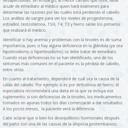
desapercibidas. Sin embargo, al menor cambio que note, debe
acudir de inmediato al médico quien hará exámenes para
determinar las razones por las cuales está perdiendo el cabello.
Los análisis de sangre para ver los niveles de progesterona,
estradiol, testosterona, TSH, T4, T3 y hierro serán los primeros
que realizará el médico.
Identificar si hay anemia y problemas con la tiroides es de suma
importancia, pues si hay alguna deficiencia en la glándula (ya sea
hipotiroidismo o hipertiroidismo) se debe tratar de inmediato.
Cuando esas deficiencias no se han identificado, uno de los
síntomas más comunes en el paciente es la pérdida de cabello,
entre otros.
En cuanto al tratamiento, dependerá de cuál sea la causa de la
caída del cabello. Por ejemplo si es por deficiencia de hierro, el
especialista recomendará una dieta en la que se incluya ese
suplemento; si son deficiencias de la tiroides, los medicamentos
tomados en ayunas todos los días comenzarán a dar resultados.
A los pocos meses, la paciente verá la diferencia.
Cabe aclarar que si bien los desequilibrios hormonales después
del parto son una de las causas de la alopecia postembarazo,