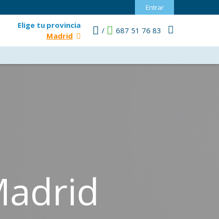
Entrar
Elige tu
provincia
/
687 51 76 83
Madrid
Madrid