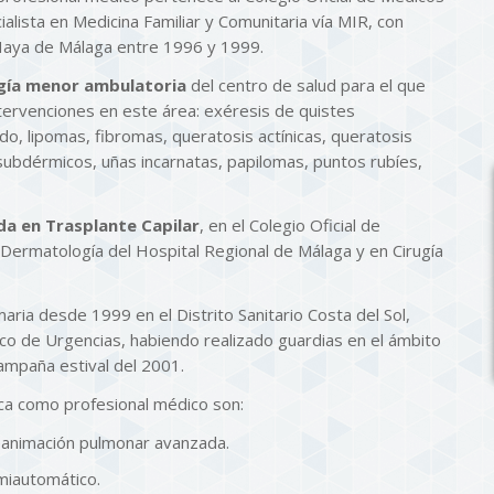
alista en Medicina Familiar y Comunitaria vía MIR, con
 Haya de Málaga entre 1996 y 1999.
gía menor ambulatoria
del centro de salud para el que
tervenciones en este área: exéresis de quistes
do, lipomas, fibromas, queratosis actínicas, queratosis
ubdérmicos, uñas incarnatas, papilomas, puntos rubíes,
da en Trasplante Capilar
, en el Colegio Oficial de
 Dermatología del Hospital Regional de Málaga y en Cirugía
ria desde 1999 en el Distrito Sanitario Costa del Sol,
co de Urgencias, habiendo realizado guardias en el ámbito
campaña estival del 2001.
ca como profesional médico son:
eanimación pulmonar avanzada.
emiautomático.