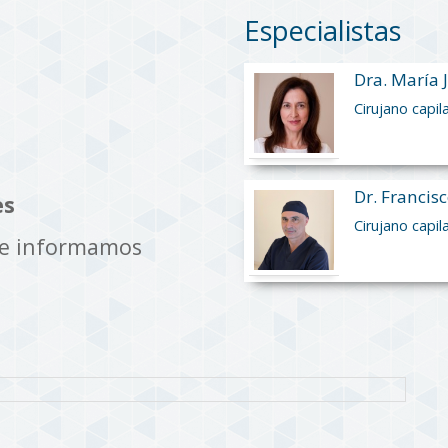
Especialistas
Dra. María 
Cirujano capil
Dr. Francisc
es
Cirujano capil
te informamos