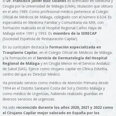
El
Dr. Francisco Javier Ruiz Solanes
es licenciado en Medicina y
Cirugía por la Universidad de Málaga (UMA), titulación que obtuvo
en el año 1989. Como profesional médico pertenece al Colegio
Oficial de Médicos de Málaga, colegiado con el número 6.024. Es
especialista en Medicina Familiar y Comunitaria vía MIR, con
formación realizada en el Hospital Regional Carlos Haya de
Málaga entre 1991 y 1993. Es
miembro de la SERECAP
(Sociedad Española de Restauración Capilar).
En su currículum destaca la
formación especializada en
Trasplante Capilar
, en el Colegio Oficial de Médicos de Málaga,
y la formación en el
Servicio de Dermatología del Hospital
Regional de Málaga
y en Cirugía Menor en el Servicio Andaluz
de Salud (SAS). Ejerce como cirujano capilar en Clínica Esbeltia,
centro del que es Director Médico.
Ha prestado servicio como médico de Atención Primaria desde
1994 en el Distrito Sanitario Costa del Sol y Distrito Málaga y
como médico de Urgencias, habiendo realizado guardias en
diversos servicios de urgencias.
Ha sido
reconocido durante los años 2020, 2021 y 2022 como
el Cirujano Capilar mejor valorado en España por los