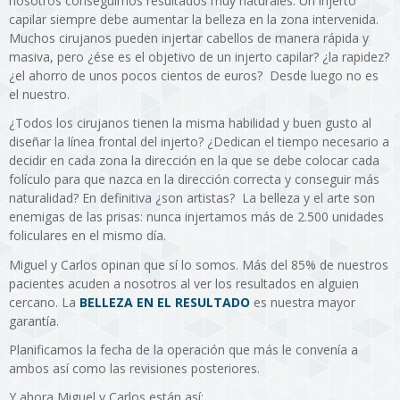
nosotros conseguimos resultados muy naturales. Un injerto
capilar siempre debe aumentar la belleza en la zona intervenida.
Muchos cirujanos pueden injertar cabellos de manera rápida y
masiva, pero ¿ése es el objetivo de un injerto capilar? ¿la rapidez?
¿el ahorro de unos pocos cientos de euros? Desde luego no es
el nuestro.
¿Todos los cirujanos tienen la misma habilidad y buen gusto al
diseñar la línea frontal del injerto? ¿Dedican el tiempo necesario a
decidir en cada zona la dirección en la que se debe colocar cada
folículo para que nazca en la dirección correcta y conseguir más
naturalidad? En definitiva ¿son artistas? La belleza y el arte son
enemigas de las prisas: nunca injertamos más de 2.500 unidades
foliculares en el mismo día.
Miguel y Carlos opinan que sí lo somos. Más del 85% de nuestros
pacientes acuden a nosotros al ver los resultados en alguien
cercano. La
BELLEZA EN EL RESULTADO
es nuestra mayor
garantía.
Planificamos la fecha de la operación que más le convenía a
ambos así como las revisiones posteriores.
Y ahora Miguel y Carlos están así: