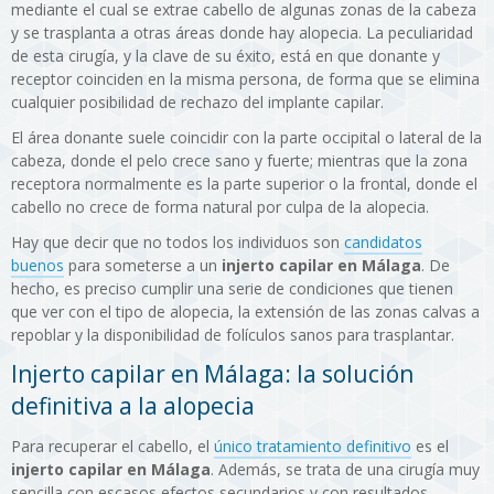
mediante el cual se extrae cabello de algunas zonas de la cabeza
y se trasplanta a otras áreas donde hay alopecia. La peculiaridad
de esta cirugía, y la clave de su éxito, está en que donante y
receptor coinciden en la misma persona, de forma que se elimina
cualquier posibilidad de rechazo del implante capilar.
El área donante suele coincidir con la parte occipital o lateral de la
cabeza, donde el pelo crece sano y fuerte; mientras que la zona
receptora normalmente es la parte superior o la frontal, donde el
cabello no crece de forma natural por culpa de la alopecia.
Hay que decir que no todos los individuos son
candidatos
buenos
para someterse a un
injerto capilar en Málaga
. De
hecho, es preciso cumplir una serie de condiciones que tienen
que ver con el tipo de alopecia, la extensión de las zonas calvas a
repoblar y la disponibilidad de folículos sanos para trasplantar.
Injerto capilar en Málaga: la solución
definitiva a la alopecia
Para recuperar el cabello, el
único tratamiento definitivo
es el
injerto capilar en Málaga
. Además, se trata de una cirugía muy
sencilla con escasos efectos secundarios y con resultados