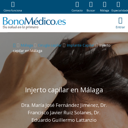
Cómo funciona
Contacto
Buscar
Málaga
Especialidad
Entrar
Málaga
Cirugía capilar
Implante Capilar
Injerto
capilar en Málaga
Injerto capilar en Málaga
Dra. María José Fernández Jiménez, Dr.
Francisco Javier Ruiz Solanes, Dr.
Eduardo Guillermo Lattanzio