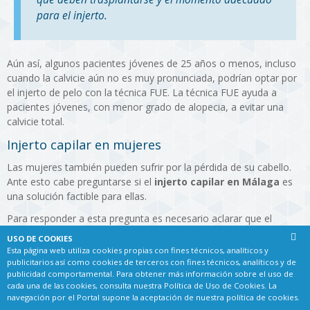
para el injerto.
Aún así, algunos pacientes jóvenes de 25 años o menos, incluso
cuando la calvicie aún no es muy pronunciada, podrían optar por
el injerto de pelo con la técnica FUE. La técnica FUE ayuda a
pacientes jóvenes, con menor grado de alopecia, a evitar una
calvicie total.
Injerto capilar en mujeres
Las mujeres también pueden sufrir por la pérdida de su cabello.
Ante esto cabe preguntarse si el
injerto capilar en Málaga
es
una solución factible para ellas.
Para responder a esta pregunta es necesario aclarar que el
patrón de caída en las mujeres suele ser diferente del de los
USO DE COOKIES
varones. Y es que la alopecia femenina se caracteriza por un pelo
Esta página web utiliza cookies propias con fines técnicos, analíticos y
más débil y delgado y por una pérdida capilar difusa, en lugar de
publicitarios así como cookies de terceros con fines técnicos, analíticos y de
publicidad comportamental. Para obtener más información sobre el uso de
localizada en determinadas zonas de la cabeza. Esto hace que
cada una de las cookies, consulta nuestra
Política de Uso de Cookies
. La
sea más difícil realizar un trasplante de pelo en mujeres, aunque
navegación por el Portal supone la aceptación de nuestra política de cookies.
no es imposible. Hoy en día las técnicas han avanzado mucho,