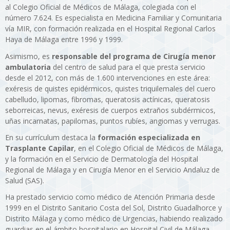
al Colegio Oficial de Médicos de Málaga, colegiada con el
número 7.624. Es especialista en Medicina Familiar y Comunitaria
vía MIR, con formación realizada en el Hospital Regional Carlos
Haya de Málaga entre 1996 y 1999.
Asimismo, es
responsable del programa de Cirugía menor
ambulatoria
del centro de salud para el que presta servicio
desde el 2012, con más de 1.600 intervenciones en este área:
exéresis de quistes epidérmicos, quistes triquilemales del cuero
cabelludo, lipomas, fibromas, queratosis actínicas, queratosis
seborreicas, nevus, exéresis de cuerpos extraños subdérmicos,
uñas incarnatas, papilomas, puntos rubíes, angiomas y verrugas.
En su currículum destaca la
formación especializada en
Trasplante Capilar
, en el Colegio Oficial de Médicos de Málaga,
y la formación en el Servicio de Dermatología del Hospital
Regional de Málaga y en Cirugía Menor en el Servicio Andaluz de
Salud (SAS).
Ha prestado servicio como médico de Atención Primaria desde
1999 en el Distrito Sanitario Costa del Sol, Distrito Guadalhorce y
Distrito Málaga y como médico de Urgencias, habiendo realizado
guardias en el ámbito hospitalario en Hospital Civil de Málaga