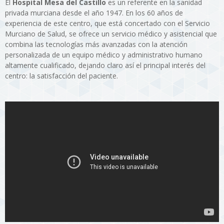
El
Hospital Mesa del Castillo
es un referente en la sanidad
privada murciana desde el año 1947. En los 60 años de
experiencia de este centro, que está concertado con el Servicio
Murciano de Salud, se ofrece un servicio médico y asistencial que
combina las tecnologías más avanzadas con la atención
personalizada de un equipo médico y administrativo humano
altamente cualificado, dejando claro así el principal interés del
centro: la satisfacción del paciente.