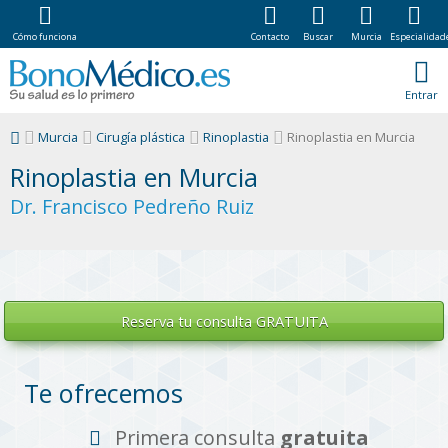
Cómo funciona
Contacto
Buscar
Murcia
Especialidad
Entrar
Murcia
Cirugía plástica
Rinoplastia
Rinoplastia en Murcia
Rinoplastia en Murcia
Dr. Francisco Pedreño Ruiz
Reserva tu
consulta GRATUITA
Te ofrecemos
Primera consulta
gratuita