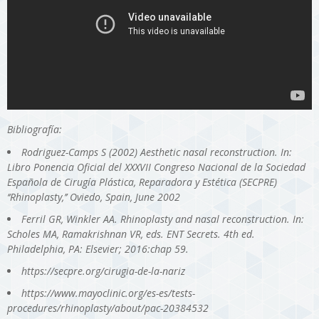
Bibliografía:
Rodriguez-Camps S (2002) Aesthetic nasal reconstruction. In:
Libro Ponencia Oficial del XXXVII Congreso Nacional de la Sociedad
Española de Cirugía Plástica, Reparadora y Estética (SECPRE)
‘‘Rhinoplasty,’’ Oviedo, Spain, June 2002
Ferril GR, Winkler AA. Rhinoplasty and nasal reconstruction. In:
Scholes MA, Ramakrishnan VR, eds. ENT Secrets. 4th ed.
Philadelphia, PA: Elsevier; 2016:chap 59.
https://secpre.org/cirugia-de-la-nariz
https://www.mayoclinic.org/es-es/tests-
procedures/rhinoplasty/about/pac-20384532