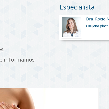
Especialista
Dra. Rocío
Cirujana plást
es
te informamos