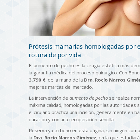
Prótesis mamarias homologadas por el 
rotura de por vida
El aumento de pecho es la cirugía estética más de
la garantía médica del proceso quirúrgico. Con Bon
3.790 €
, de la mano de la
Dra. Rocío Narros Gimé
mejores marcas del mercado.
La intervención de
aumento de pecho
se realiza nor
máxima calidad, homologadas por las autoridades sa
el cirujano practica una incisión, generalmente en ba
duración y con una recuperación sencilla.
Reserva ya tu bono en esta página, sin ningún comp
la
Dra. Rocío Narros Giménez
, en la que estudiar