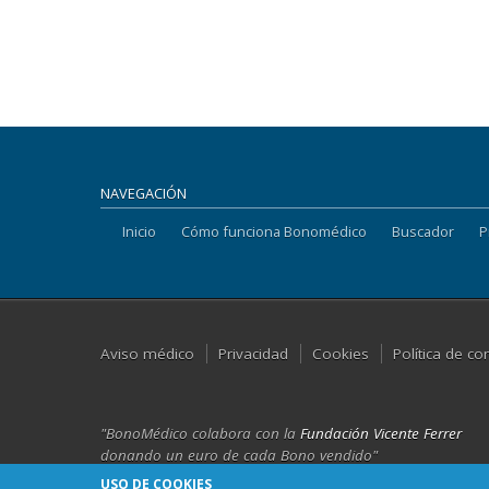
NAVEGACIÓN
Inicio
Cómo funciona Bonomédico
Buscador
P
Aviso médico
Privacidad
Cookies
Política de co
"BonoMédico colabora con la
Fundación Vicente Ferrer
donando un euro de cada Bono vendido"
USO DE COOKIES