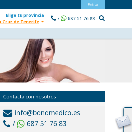
Entrar
Elige tu
provincia
/
687 51 76 83
 Cruz de Tenerife
Contacta con nosotros
info@bonomedico.es
/
687 51 76 83