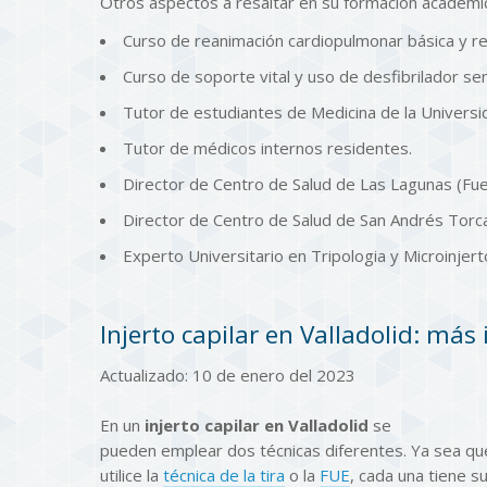
Otros aspectos a resaltar en su formación académi
Curso de reanimación cardiopulmonar básica y r
Curso de soporte vital y uso de desfibrilador s
Tutor de estudiantes de Medicina de la Universi
Tutor de médicos internos residentes.
Director de Centro de Salud de Las Lagunas (Fue
Director de Centro de Salud de San Andrés Torca
Experto Universitario en Tripologia y Microinjerto
Injerto capilar en Valladolid: más
Actualizado: 10 de enero del 2023
En un
injerto capilar en Valladolid
se
pueden emplear dos técnicas diferentes. Ya sea qu
utilice la
técnica de la tira
o la
FUE
, cada una tiene s