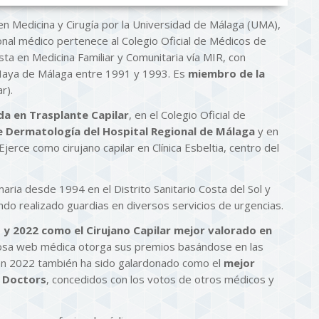
en Medicina y Cirugía por la Universidad de Málaga (UMA),
onal médico pertenece al Colegio Oficial de Médicos de
sta en Medicina Familiar y Comunitaria vía MIR, con
s Haya de Málaga entre 1991 y 1993. Es
miembro de la
r).
da en Trasplante Capilar
, en el Colegio Oficial de
e Dermatología del Hospital Regional de Málaga
y en
Ejerce como cirujano capilar en Clínica Esbeltia, centro del
ria desde 1994 en el Distrito Sanitario Costa del Sol y
do realizado guardias en diversos servicios de urgencias.
 y 2022 como el Cirujano Capilar mejor valorado en
giosa web médica otorga sus premios basándose en las
 En 2022 también ha sido galardonado como el
mejor
p Doctors
, concedidos con los votos de otros médicos y