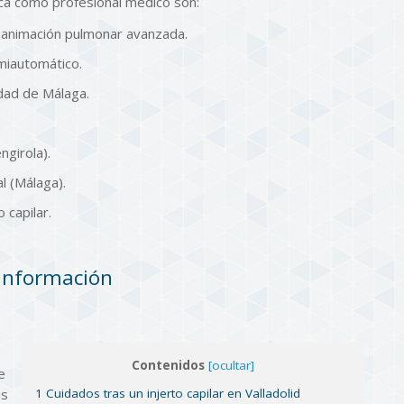
ca como profesional médico son:
eanimación pulmonar avanzada.
emiautomático.
dad de Málaga.
ngirola).
l (Málaga).
 capilar.
 información
Contenidos
[ocultar]
e
1 Cuidados tras un injerto capilar en Valladolid
us