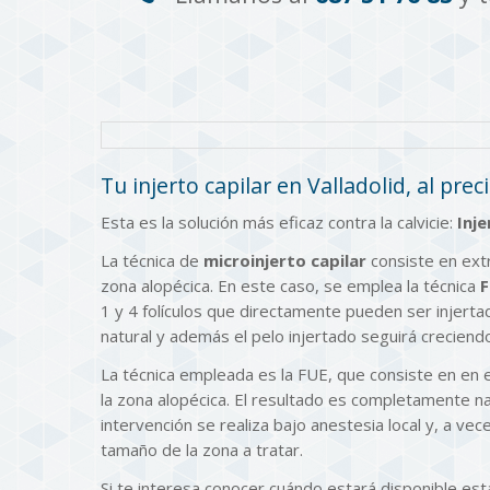
Tu injerto capilar en Valladolid, al p
Esta es la solución más eficaz contra la calvicie:
Inje
La técnica de
microinjerto capilar
consiste en extr
zona alopécica. En este caso, se emplea la técnica
F
1 y 4 folículos que directamente pueden ser injert
natural y además el pelo injertado seguirá creciend
La técnica empleada es la FUE, que consiste en en 
la zona alopécica. El resultado es completamente na
intervención se realiza bajo anestesia local y, a vec
tamaño de la zona a tratar.
Si te interesa conocer cuándo estará disponible est