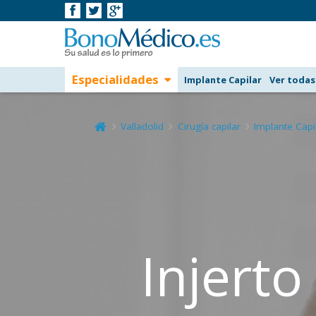
Especialidades
Implante Capilar
Ver todas
Valladolid
Cirugía capilar
Implante Capi
Injerto