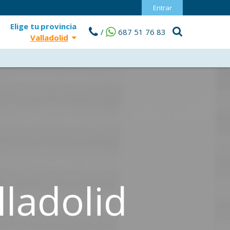
Entrar
Elige tu
provincia
/
687 51 76 83
Valladolid
lladolid