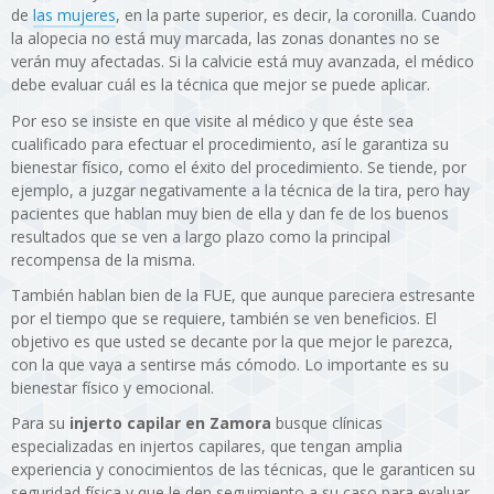
de
las mujeres
, en la parte superior, es decir, la coronilla. Cuando
la alopecia no está muy marcada, las zonas donantes no se
verán muy afectadas. Si la calvicie está muy avanzada, el médico
debe evaluar cuál es la técnica que mejor se puede aplicar.
Por eso se insiste en que visite al médico y que éste sea
cualificado para efectuar el procedimiento, así le garantiza su
bienestar físico, como el éxito del procedimiento. Se tiende, por
ejemplo, a juzgar negativamente a la técnica de la tira, pero hay
pacientes que hablan muy bien de ella y dan fe de los buenos
resultados que se ven a largo plazo como la principal
recompensa de la misma.
También hablan bien de la FUE, que aunque pareciera estresante
por el tiempo que se requiere, también se ven beneficios. El
objetivo es que usted se decante por la que mejor le parezca,
con la que vaya a sentirse más cómodo. Lo importante es su
bienestar físico y emocional.
Para su
injerto capilar en Zamora
busque clínicas
especializadas en injertos capilares, que tengan amplia
experiencia y conocimientos de las técnicas, que le garanticen su
seguridad física y que le den seguimiento a su caso para evaluar