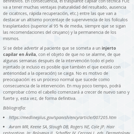
definitivos. En consecuencia, el trasplante capilar con técnica FUE
va a tener muchas ventajas (naturalidad del resultado, ausencia
de cicatrices, rápida recuperación, etc.) entre las que van a
destacar un altísimo porcentaje de supervivencia de los folículos
trasplantados (superior al 95 % de media, siempre que se sigan
las recomendaciones del cirujano) y la permanencia de los
mismos.
Sí se debe advertir al paciente que se someta a un
injerto
capilar en Ávila
, con el objeto de que no se alarme, de que
algunas semanas después de la intervención todo el pelo
injertado (e incluso es posible que también el que existía con
anterioridad a la operación) se caiga. No es motivo de
preocupación: es un proceso normal que sucede como
consecuencia de la intervención. En muy poco tiempo, podrá
comprobar cómo el cabello comenzará a crecer de nuevo sano y
fuerte y, esta vez, de forma definitiva.
Bibliografía:
https://medlineplus.gov/spanish/ency/article/007205.htm
Avram MR, Keene SA, Stough DB, Rogers NE, Cole JP. Hair
restoration. In: Bolognia JL, Schaffer JV, Cerroni L, eds. Dermatology.