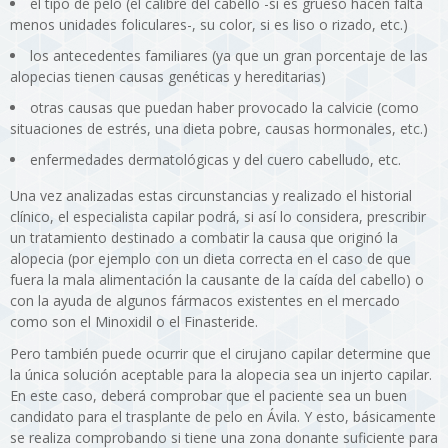
el tipo de pelo (el calibre del cabello -si es grueso hacen falta
menos unidades foliculares-, su color, si es liso o rizado, etc.)
los antecedentes familiares (ya que un gran porcentaje de las
alopecias tienen causas genéticas y hereditarias)
otras causas que puedan haber provocado la calvicie (como
situaciones de estrés, una dieta pobre, causas hormonales, etc.)
enfermedades dermatológicas y del cuero cabelludo, etc.
Una vez analizadas estas circunstancias y realizado el historial
clínico, el especialista capilar podrá, si así lo considera, prescribir
un tratamiento destinado a combatir la causa que originó la
alopecia (por ejemplo con un dieta correcta en el caso de que
fuera la mala alimentación la causante de la caída del cabello) o
con la ayuda de algunos fármacos existentes en el mercado
como son el Minoxidil o el Finasteride.
Pero también puede ocurrir que el cirujano capilar determine que
la única solución aceptable para la alopecia sea un injerto capilar.
En este caso, deberá comprobar que el paciente sea un buen
candidato para el trasplante de pelo en Ávila. Y esto, básicamente
se realiza comprobando si tiene una zona donante suficiente para