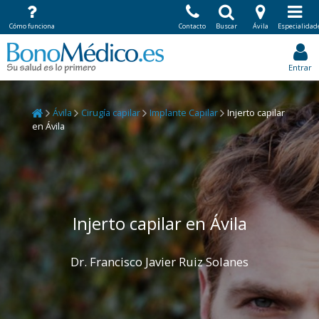
Cómo funciona
Contacto
Buscar
Ávila
Especialidad
Entrar
Ávila
Cirugía capilar
Implante Capilar
Injerto capilar
en Ávila
Injerto capilar en Ávila
Dr. Francisco Javier Ruiz Solanes