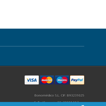
Bonomédico S.L. CIF: B93231025
Calle Alemania 23, 29001 Málaga