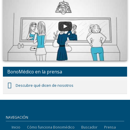
BonoMédico en la prensa
Descubre qué dicen de nosotros
NAVEGACIÓN
Inicio
Cómo funciona Bonomédico
Buscador
Prensa