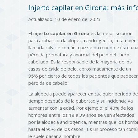
Injerto capilar en Girona: más in
Actualizado: 10 de enero del 2023
El
injerto capilar en Girona
es la mejor solución
para acabar con la alopecia androgénica, la también
llamada calvicie común, que se da cuando existe un
pérdida prematura y anormal del pelo del cuero
cabelludo. Es la responsable de la mayoría de los
casos de caída de pelo, aproximadamente de un
95% por cierto de todos los pacientes que padece
pérdida de cabello.
La alopecia puede aparecer en cualquier periodo de
tiempo después de la pubertad y su incidencia va
aumentar con la edad. Por ejemplo, el 40% de los
hombres entre los 18 a 39 años se ven afectados
por la alopecia androgénica, mientras que los hom
hasta el 95% de los casos. Es un proceso tan común,
le suele pasar al hombre.