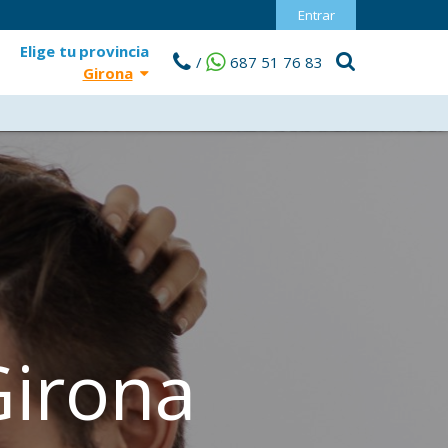
Entrar
Elige tu
provincia
/
687 51 76 83
Girona
Girona