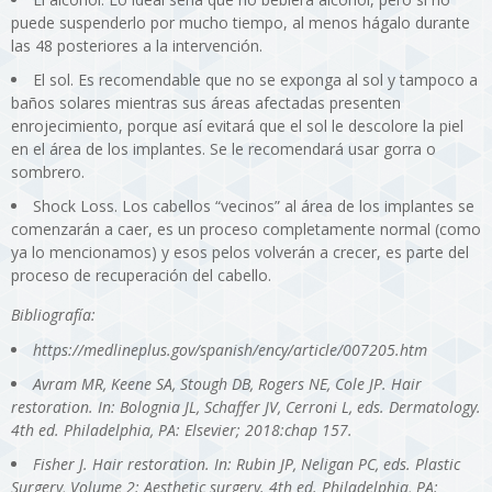
puede suspenderlo por mucho tiempo, al menos hágalo durante
las 48 posteriores a la intervención.
El sol. Es recomendable que no se exponga al sol y tampoco a
baños solares mientras sus áreas afectadas presenten
enrojecimiento, porque así evitará que el sol le descolore la piel
en el área de los implantes. Se le recomendará usar gorra o
sombrero.
Shock Loss. Los cabellos “vecinos” al área de los implantes se
comenzarán a caer, es un proceso completamente normal (como
ya lo mencionamos) y esos pelos volverán a crecer, es parte del
proceso de recuperación del cabello.
Bibliografía:
https://medlineplus.gov/spanish/ency/article/007205.htm
Avram MR, Keene SA, Stough DB, Rogers NE, Cole JP. Hair
restoration. In: Bolognia JL, Schaffer JV, Cerroni L, eds. Dermatology.
4th ed. Philadelphia, PA: Elsevier; 2018:chap 157.
Fisher J. Hair restoration. In: Rubin JP, Neligan PC, eds. Plastic
Surgery, Volume 2: Aesthetic surgery. 4th ed. Philadelphia, PA: