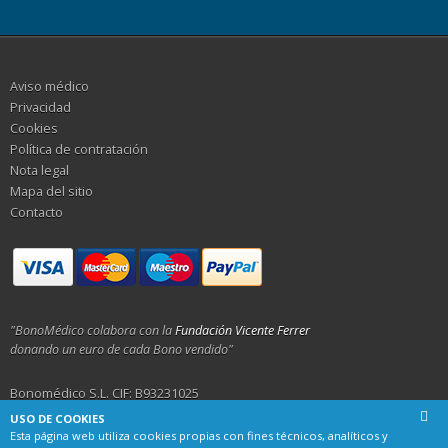
Aviso médico
Privacidad
Cookies
Política de contratación
Nota legal
Mapa del sitio
Contacto
"BonoMédico colabora con la
Fundación Vicente Ferrer
donando un euro de cada Bono vendido"
Bonomédico S.L. CIF: B93231025
USO DE COOKIES
Calle Alemania 23, 29001 Málaga
Esta página web utiliza cookies propias con fines técnicos, analíticos y