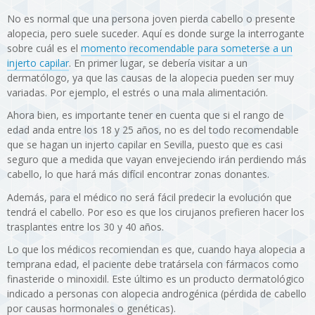
No es normal que una persona joven pierda cabello o presente
alopecia, pero suele suceder. Aquí es donde surge la interrogante
sobre cuál es el
momento recomendable para someterse a un
injerto capilar
. En primer lugar, se debería visitar a un
dermatólogo, ya que las causas de la alopecia pueden ser muy
variadas. Por ejemplo, el estrés o una mala alimentación.
Ahora bien, es importante tener en cuenta que si el rango de
edad anda entre los 18 y 25 años, no es del todo recomendable
que se hagan un injerto capilar en Sevilla, puesto que es casi
seguro que a medida que vayan envejeciendo irán perdiendo más
cabello, lo que hará más difícil encontrar zonas donantes.
Además, para el médico no será fácil predecir la evolución que
tendrá el cabello. Por eso es que los cirujanos prefieren hacer los
trasplantes entre los 30 y 40 años.
Lo que los médicos recomiendan es que, cuando haya alopecia a
temprana edad, el paciente debe tratársela con fármacos como
finasteride o minoxidil. Este último es un producto dermatológico
indicado a personas con alopecia androgénica (pérdida de cabello
por causas hormonales o genéticas).