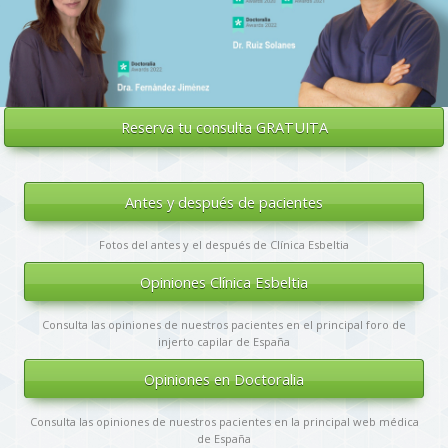
Reserva tu
consulta GRATUITA
Antes y después de pacientes
Fotos del antes y el después de Clínica Esbeltia
Opiniones Clínica Esbeltia
Consulta las opiniones de nuestros pacientes en el principal foro de
injerto capilar de España
Opiniones en Doctoralia
Consulta las opiniones de nuestros pacientes en la principal web médica
de España