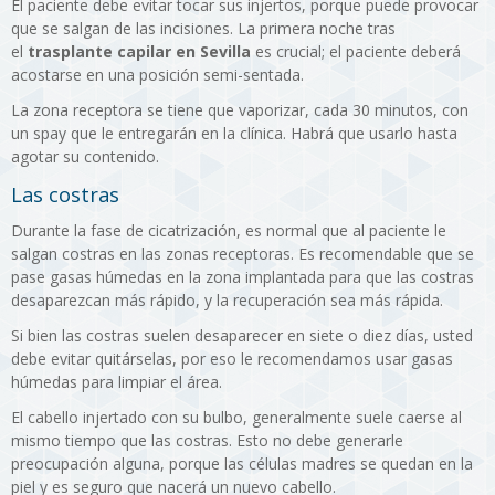
El paciente debe evitar tocar sus injertos, porque puede provocar
que se salgan de las incisiones. La primera noche tras
el
trasplante capilar en Sevilla
es crucial; el paciente deberá
acostarse en una posición semi-sentada.
La zona receptora se tiene que vaporizar, cada 30 minutos, con
un spay que le entregarán en la clínica. Habrá que usarlo hasta
agotar su contenido.
Las costras
Durante la fase de cicatrización, es normal que al paciente le
salgan costras en las zonas receptoras. Es recomendable que se
pase gasas húmedas en la zona implantada para que las costras
desaparezcan más rápido, y la recuperación sea más rápida.
Si bien las costras suelen desaparecer en siete o diez días, usted
debe evitar quitárselas, por eso le recomendamos usar gasas
húmedas para limpiar el área.
El cabello injertado con su bulbo, generalmente suele caerse al
mismo tiempo que las costras. Esto no debe generarle
preocupación alguna, porque las células madres se quedan en la
piel y es seguro que nacerá un nuevo cabello.