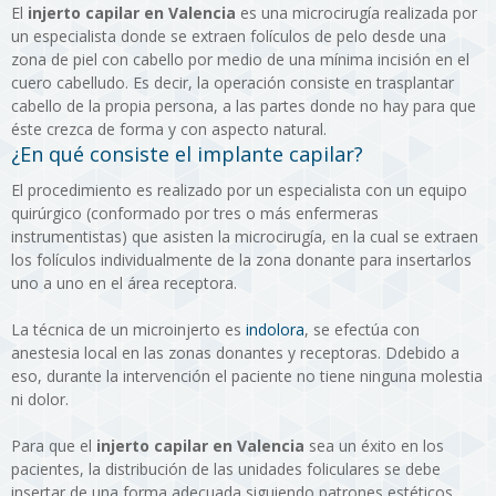
El
injerto capilar en Valencia
es una microcirugía realizada por
un especialista donde se extraen folículos de pelo desde una
zona de piel con cabello por medio de una mínima incisión en el
cuero cabelludo. Es decir, la operación consiste en trasplantar
cabello de la propia persona, a las partes donde no hay para que
éste crezca de forma y con aspecto natural.
¿En qué consiste el implante capilar?
El procedimiento es realizado por un especialista con un equipo
quirúrgico (conformado por tres o más enfermeras
instrumentistas) que asisten la microcirugía, en la cual se extraen
los folículos individualmente de la zona donante para insertarlos
uno a uno en el área receptora.
La técnica de un microinjerto es
indolora
, se efectúa con
anestesia local en las zonas donantes y receptoras. Ddebido a
eso, durante la intervención el paciente no tiene ninguna molestia
ni dolor.
Para que el
injerto capilar en Valencia
sea un éxito en los
pacientes, la distribución de las unidades foliculares se debe
insertar de una forma adecuada siguiendo patrones estéticos