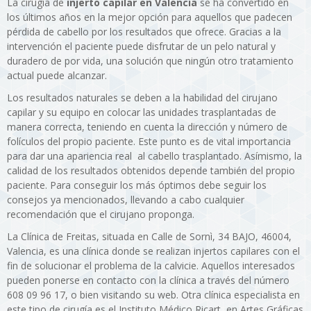
La cirugía de
injerto capilar en Valencia
se ha convertido en
los últimos años en la mejor opción para aquellos que padecen
pérdida de cabello por los resultados que ofrece. Gracias a la
intervención el paciente puede disfrutar de un pelo natural y
duradero de por vida, una solución que ningún otro tratamiento
actual puede alcanzar.
Los resultados naturales se deben a la habilidad del cirujano
capilar y su equipo en colocar las unidades trasplantadas de
manera correcta, teniendo en cuenta la dirección y número de
folículos del propio paciente. Este punto es de vital importancia
para dar una apariencia real al cabello trasplantado. Asímismo, la
calidad de los resultados obtenidos depende también del propio
paciente. Para conseguir los más óptimos debe seguir los
consejos ya mencionados, llevando a cabo cualquier
recomendación que el cirujano proponga.
La Clínica de Freitas, situada en Calle de Sornì, 34 BAJO, 46004,
Valencia, es una clínica donde se realizan injertos capilares con el
fin de solucionar el problema de la calvicie. Aquellos interesados
pueden ponerse en contacto con la clínica a través del número
608 09 96 17, o bien visitando su web. Otra clínica especialista en
este tipo de cirugía es el Instituto Médico Ricart, en Artes Gráficas