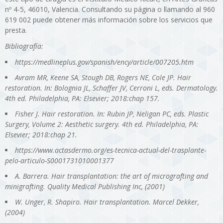
nº 4-5, 46010, Valencia. Consultando su página o llamando al 960
619 002 puede obtener más información sobre los servicios que
presta.
Bibliografía:
https://medlineplus.gov/spanish/ency/article/007205.htm
Avram MR, Keene SA, Stough DB, Rogers NE, Cole JP. Hair
restoration. In: Bolognia JL, Schaffer JV, Cerroni L, eds. Dermatology.
4th ed. Philadelphia, PA: Elsevier; 2018:chap 157.
Fisher J. Hair restoration. In: Rubin JP, Neligan PC, eds. Plastic
Surgery, Volume 2: Aesthetic surgery. 4th ed. Philadelphia, PA:
Elsevier; 2018:chap 21.
https://www.actasdermo.org/es-tecnica-actual-del-trasplante-
pelo-articulo-S0001731010001377
A. Barrera. Hair transplantation: the art of micrografting and
minigrafting. Quality Medical Publishing Inc, (2001)
W. Unger, R. Shapiro. Hair transplantation. Marcel Dekker,
(2004)