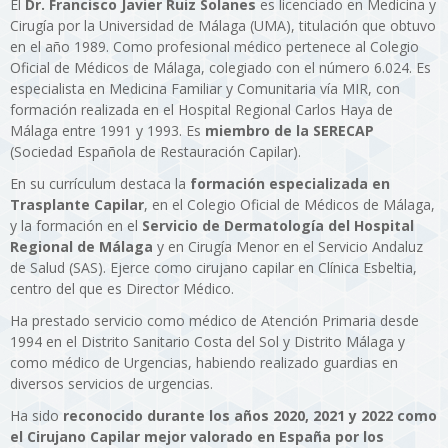
El
Dr. Francisco Javier Ruiz Solanes
es licenciado en Medicina y
Cirugía por la Universidad de Málaga (UMA), titulación que obtuvo
en el año 1989. Como profesional médico pertenece al Colegio
Oficial de Médicos de Málaga, colegiado con el número 6.024. Es
especialista en Medicina Familiar y Comunitaria vía MIR, con
formación realizada en el Hospital Regional Carlos Haya de
Málaga entre 1991 y 1993. Es
miembro de la SERECAP
(Sociedad Española de Restauración Capilar).
En su currículum destaca la
formación especializada en
Trasplante Capilar
, en el Colegio Oficial de Médicos de Málaga,
y la formación en el
Servicio de Dermatología del Hospital
Regional de Málaga
y en Cirugía Menor en el Servicio Andaluz
de Salud (SAS). Ejerce como cirujano capilar en Clínica Esbeltia,
centro del que es Director Médico.
Ha prestado servicio como médico de Atención Primaria desde
1994 en el Distrito Sanitario Costa del Sol y Distrito Málaga y
como médico de Urgencias, habiendo realizado guardias en
diversos servicios de urgencias.
Ha sido
reconocido durante los años 2020, 2021 y 2022 como
el Cirujano Capilar mejor valorado en España por los