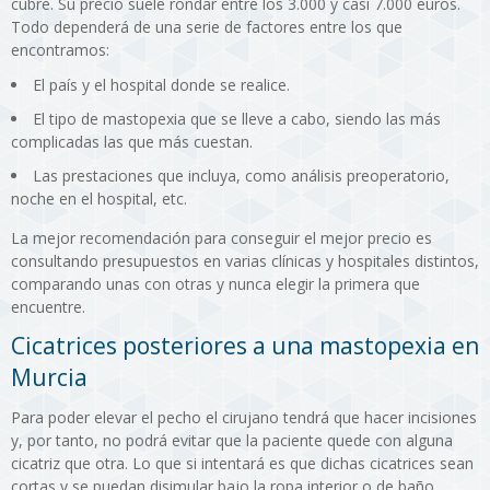
cubre. Su precio suele rondar entre los 3.000 y casi 7.000 euros.
Todo dependerá de una serie de factores entre los que
encontramos:
El país y el hospital donde se realice.
El tipo de mastopexia que se lleve a cabo, siendo las más
complicadas las que más cuestan.
Las prestaciones que incluya, como análisis preoperatorio,
noche en el hospital, etc.
La mejor recomendación para conseguir el mejor precio es
consultando presupuestos en varias clínicas y hospitales distintos,
comparando unas con otras y nunca elegir la primera que
encuentre.
Cicatrices posteriores a una mastopexia en
Murcia
Para poder elevar el pecho el cirujano tendrá que hacer incisiones
y, por tanto, no podrá evitar que la paciente quede con alguna
cicatriz que otra. Lo que si intentará es que dichas cicatrices sean
cortas y se puedan disimular bajo la ropa interior o de baño.