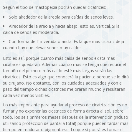
Según el tipo de mastopexia podrán quedar cicatrices:
Solo alrededor de la areola para caídas de senos leves.
Alrededor de la areola y hacia abajo, esto es, vertical. Si la
caída de senos es moderada.
Con forma de T invertida o ancla. Es la que más cicatriz deja
cuando hay que elevar senos muy caídos.
Esto es así, porque cuanto más caída de senos exista más
cicatrices quedarán. Además cuánto más se tenga que reducir el
tamaño del pecho o más caído esté más largas serán las
cicatrices. Esto es algo que conocerá la paciente porque se lo dirá
su cirujano. No obstante, con los cuidados adecuados y con el
paso del tiempo dichas cicatrices mejorarán mucho y resultarán
cada vez menos visibles.
Lo más importante para ayudar al proceso de cicatrización es no
fumar y no exponer las cicatrices de forma directa al sol, sobre
todo, los seis primeros meses después de la intervención (incluso
utilizando protección de pantalla total) porque pueden tardar más
tiempo en madurar o pigmentarse. Lo que sí podrá es tomar el