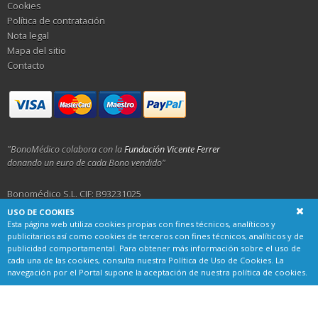
Cookies
Política de contratación
Nota legal
Mapa del sitio
Contacto
"BonoMédico colabora con la
Fundación Vicente Ferrer
donando un euro de cada Bono vendido"
Bonomédico S.L. CIF: B93231025
USO DE COOKIES
Calle Alemania 23, 29001 Málaga
Esta página web utiliza cookies propias con fines técnicos, analíticos y
publicitarios así como cookies de terceros con fines técnicos, analíticos y de
publicidad comportamental. Para obtener más información sobre el uso de
cada una de las cookies, consulta nuestra
Política de Uso de Cookies
. La
navegación por el Portal supone la aceptación de nuestra política de cookies.