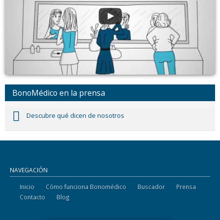
BonoMédico en la prensa
Descubre qué dicen de nosotros
NAVEGACIÓN
Inicio
Cómo funciona Bonomédico
Buscador
Prensa
Contacto
Blog